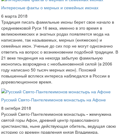
Интересные факты о мерных и семейных иконах
6 марта 2018
Традиция писать фамильные иконы берет свое начало в
средневековой Руси 16 века, именно в это время в
великокняжеских и знатных родах появляется мода на
написание, так называемых, мерных (княжеских) и
семейных икон. Ученые до сих пор не могут однозначно
ответить на вопрос о возникновении подобной традиции. В
21 веке тенденция на некогда забытую фамильную
иконопись возрождена с необыкновенной силой (в 2006
году написано 50 тысяч мерных икон). Похожий
повышенный всплеск интереса наблюдался в России в
дореволюционное время.
Русский Свято-Пантелеимонов монастырь на Афоне
8 октября 2018
Русский Свято-Пантелеимонов монастырь
-
жемчужина
святой горы Афон, древний центр православного
христианства, ныне действующая обитель, ведущая свою
историю со времен правления князя Владимира.