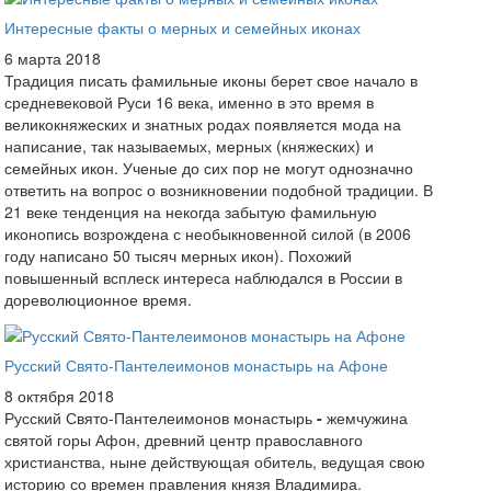
Интересные факты о мерных и семейных иконах
6 марта 2018
Традиция писать фамильные иконы берет свое начало в
средневековой Руси 16 века, именно в это время в
великокняжеских и знатных родах появляется мода на
написание, так называемых, мерных (княжеских) и
семейных икон. Ученые до сих пор не могут однозначно
ответить на вопрос о возникновении подобной традиции. В
21 веке тенденция на некогда забытую фамильную
иконопись возрождена с необыкновенной силой (в 2006
году написано 50 тысяч мерных икон). Похожий
повышенный всплеск интереса наблюдался в России в
дореволюционное время.
Русский Свято-Пантелеимонов монастырь на Афоне
8 октября 2018
Русский Свято-Пантелеимонов монастырь
-
жемчужина
святой горы Афон, древний центр православного
христианства, ныне действующая обитель, ведущая свою
историю со времен правления князя Владимира.