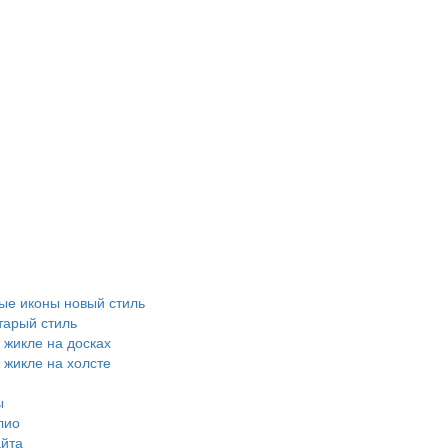
е иконы новый стиль
тарый стиль
 жикле на досках
 жикле на холсте
ы
лио
айта