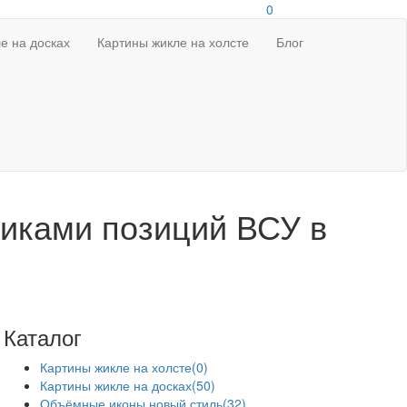
0
е на досках
Картины жикле на холсте
Блог
иками позиций ВСУ в
Каталог
Картины жикле на холсте
(0)
Картины жикле на досках
(50)
Объёмные иконы новый стиль
(32)