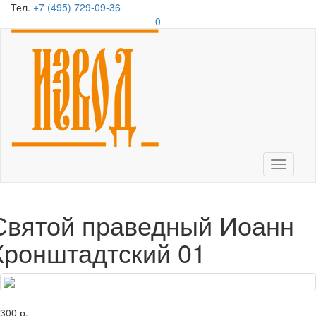
Тел.
+7 (495) 729-09-36
0
Toggle
navigati
Святой праведный Иоанн
Кронштадтский 01
300 р.