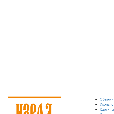
Объемны
Иконы с
Картины