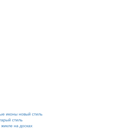
е иконы новый стиль
тарый стиль
 жикле на досках