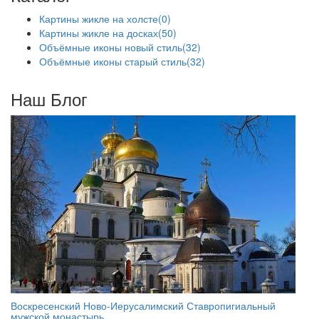
Картины жикле на холсте
(0)
Картины жикле на досках
(50)
Объёмные иконы новый стиль
(32)
Объёмные иконы старый стиль
(32)
Наш Блог
Воскресенский Ново-Иерусалимский Ставропигиальный
мужской монастырь