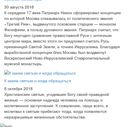
30 августа 2018
К середине 17 века Патриарх Никон сформировал концепцию
по которой Москва отказывалась от политического звания
«Третий Рим», выдвинутого псковским старцем — монахом
Филофеем, в пользу духовного звания. Патриарх считал, что
Богу неугодно сравнение православной Руси с античным
центром мира, вместо этого он предложил считать Русь
преемницей Святой Земли, а точнее Иерусалима. Благодаря
выработанной концепции близ Москвы был воздвигнут
Воскресенский Ново-Иерусалимский Ставропигиальный
мужской монастырь.
К каким святым и когда обращаться
8 октября 2018
Христианские святые, угодившие Богу своей праведной
жизнью — основная надежда человека на помощь и
молитвенное заступление. К сожалению, чаще всего, в
молитвах к святым прибегают тогда, когда появляются
неразрешимые жизненные обстоятельства.