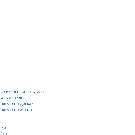
е иконы новый стиль
тарый стиль
 жикле на досках
 жикле на холсте
ы
лио
айта