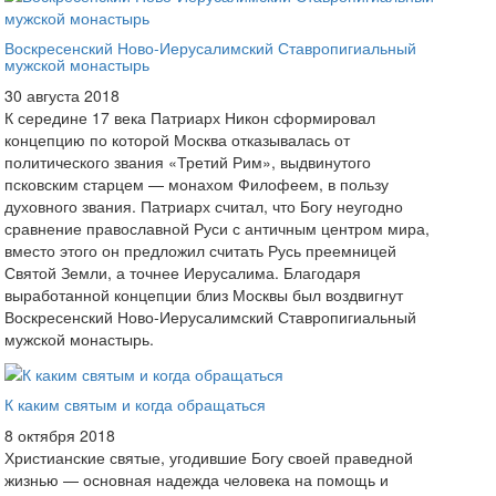
Воскресенский Ново-Иерусалимский Ставропигиальный
мужской монастырь
30 августа 2018
К середине 17 века Патриарх Никон сформировал
концепцию по которой Москва отказывалась от
политического звания «Третий Рим», выдвинутого
псковским старцем — монахом Филофеем, в пользу
духовного звания. Патриарх считал, что Богу неугодно
сравнение православной Руси с античным центром мира,
вместо этого он предложил считать Русь преемницей
Святой Земли, а точнее Иерусалима. Благодаря
выработанной концепции близ Москвы был воздвигнут
Воскресенский Ново-Иерусалимский Ставропигиальный
мужской монастырь.
К каким святым и когда обращаться
8 октября 2018
Христианские святые, угодившие Богу своей праведной
жизнью — основная надежда человека на помощь и