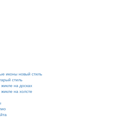
е иконы новый стиль
тарый стиль
 жикле на досках
 жикле на холсте
ы
лио
айта