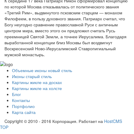
К середине 17 века Патриарх Никон сформировал концепцию
по которой Москва отказывалась от политического звания
«Третий Рим», выдвинутого псковским старцем — монахом
Филофеем, в пользу духовного звания. Патриарх считал, что
Богу неугодно сравнение православной Руси с античным
центром мира, вместо этого он предложил считать Русь
преемницей Святой Земли, а точнее Иерусалима. Благодаря
выработанной концепции близ Москвы был воздвигнут
Воскресенский Ново-Иерусалимский Ставропигиальный
мужской монастырь.
Объемные иконы новый стиль
Иконы старый стиль
Картины жикле на досках
Картины жикле на холсте
Блог
Контакты
Портфолио
Карта сайта
Copyright © 2010 - 2016 Корпорация. Работает на
HostCMS
TOP