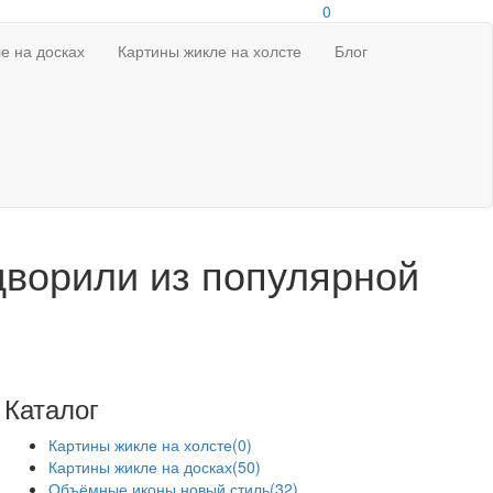
0
е на досках
Картины жикле на холсте
Блог
дворили из популярной
Каталог
Картины жикле на холсте
(0)
Картины жикле на досках
(50)
Объёмные иконы новый стиль
(32)