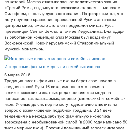
по которой Москва отказывалась от политического звания
«Третий Рим», выдвинутого псковским старцем — монахом
Филофеем, в пользу духовного звания. Патриарх считал, что
Богу неугодно сравнение православной Руси с античным
центром мира, вместо этого он предложил считать Русь
преемницей Святой Земли, а точнее Иерусалима. Благодаря
выработанной концепции близ Москвы был воздвигнут
Воскресенский Ново-Иерусалимский Ставропигиальный
мужской монастырь.
Интересные факты о мерных и семейных иконах
6 марта 2018
Традиция писать фамильные иконы берет свое начало в
средневековой Руси 16 века, именно в это время в
великокняжеских и знатных родах появляется мода на
написание, так называемых, мерных (княжеских) и семейных
икон. Ученые до сих пор не могут однозначно ответить на
вопрос о возникновении подобной традиции. В 21 веке
тенденция на некогда забытую фамильную иконопись
возрождена с необыкновенной силой (в 2006 году написано 50
тысяч мерных икон). Похожий повышенный всплеск интереса