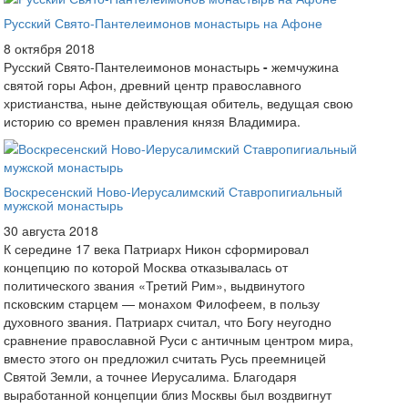
Русский Свято-Пантелеимонов монастырь на Афоне
8 октября 2018
Русский Свято-Пантелеимонов монастырь
-
жемчужина
святой горы Афон, древний центр православного
христианства, ныне действующая обитель, ведущая свою
историю со времен правления князя Владимира.
Воскресенский Ново-Иерусалимский Ставропигиальный
мужской монастырь
30 августа 2018
К середине 17 века Патриарх Никон сформировал
концепцию по которой Москва отказывалась от
политического звания «Третий Рим», выдвинутого
псковским старцем — монахом Филофеем, в пользу
духовного звания. Патриарх считал, что Богу неугодно
сравнение православной Руси с античным центром мира,
вместо этого он предложил считать Русь преемницей
Святой Земли, а точнее Иерусалима. Благодаря
выработанной концепции близ Москвы был воздвигнут