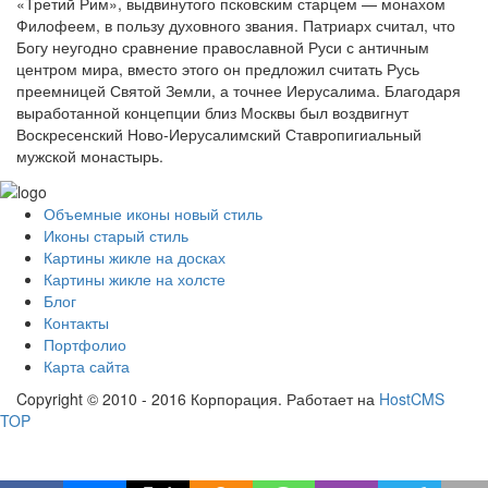
«Третий Рим», выдвинутого псковским старцем — монахом
Филофеем, в пользу духовного звания. Патриарх считал, что
Богу неугодно сравнение православной Руси с античным
центром мира, вместо этого он предложил считать Русь
преемницей Святой Земли, а точнее Иерусалима. Благодаря
выработанной концепции близ Москвы был воздвигнут
Воскресенский Ново-Иерусалимский Ставропигиальный
мужской монастырь.
Объемные иконы новый стиль
Иконы старый стиль
Картины жикле на досках
Картины жикле на холсте
Блог
Контакты
Портфолио
Карта сайта
Copyright © 2010 - 2016 Корпорация. Работает на
HostCMS
TOP