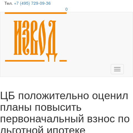
Тел.
+7 (495) 729-09-36
0
Toggle
navigati
ЦБ положительно оценил
планы повысить
первоначальный взнос по
льготной ипотеке