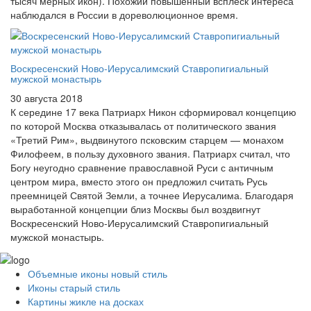
тысяч мерных икон). Похожий повышенный всплеск интереса
наблюдался в России в дореволюционное время.
Воскресенский Ново-Иерусалимский Ставропигиальный
мужской монастырь
30 августа 2018
К середине 17 века Патриарх Никон сформировал концепцию
по которой Москва отказывалась от политического звания
«Третий Рим», выдвинутого псковским старцем — монахом
Филофеем, в пользу духовного звания. Патриарх считал, что
Богу неугодно сравнение православной Руси с античным
центром мира, вместо этого он предложил считать Русь
преемницей Святой Земли, а точнее Иерусалима. Благодаря
выработанной концепции близ Москвы был воздвигнут
Воскресенский Ново-Иерусалимский Ставропигиальный
мужской монастырь.
Объемные иконы новый стиль
Иконы старый стиль
Картины жикле на досках