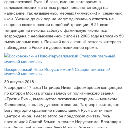
средневековой Руси 16 века, именно в это время в
великокняжеских и знатных родах появляется мода на
написание, так называемых, мерных (княжеских) и семейных
икон. Ученые до сих пор не могут однозначно ответить на
вопрос о возникновении подобной традиции. В 21 веке
тенденция на некогда забытую фамильную иконопись
возрождена с необыкновенной силой (в 2006 году написано 50
тысяч мерных икон). Похожий повышенный всплеск интереса
наблюдался в России в дореволюционное время.
Воскресенский Ново-Иерусалимский Ставропигиальный
мужской монастырь
30 августа 2018
К середине 17 века Патриарх Никон сформировал концепцию
по которой Москва отказывалась от политического звания
«Третий Рим», выдвинутого псковским старцем — монахом
Филофеем, в пользу духовного звания. Патриарх считал, что
Богу неугодно сравнение православной Руси с античным
центром мира, вместо этого он предложил считать Русь
преемницей Святой Земли, а точнее Иерусалима. Благодаря
выработанной концепции близ Москвы был воздвигнут