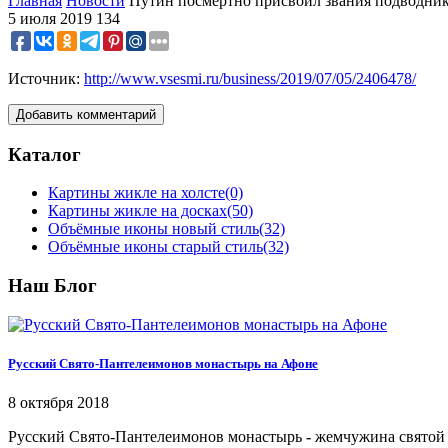
Главная
Новости
Путин посмертно присвоил звания подводни
5 июля 2019
134
Источник:
http://www.vsesmi.ru/business/2019/07/05/2406478/
Добавить комментарий
Каталог
Картины жикле на холсте
(0)
Картины жикле на досках
(50)
Объёмные иконы новый стиль
(32)
Объёмные иконы старый стиль
(32)
Наш Блог
Русский Свято-Пантелеимонов монастырь на Афоне
8 октября 2018
Русский Свято-Пантелеимонов монастырь
-
жемчужина святой 