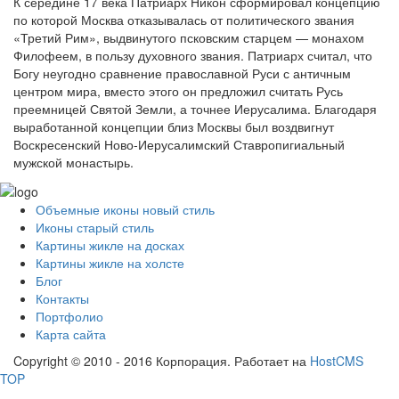
К середине 17 века Патриарх Никон сформировал концепцию
по которой Москва отказывалась от политического звания
«Третий Рим», выдвинутого псковским старцем — монахом
Филофеем, в пользу духовного звания. Патриарх считал, что
Богу неугодно сравнение православной Руси с античным
центром мира, вместо этого он предложил считать Русь
преемницей Святой Земли, а точнее Иерусалима. Благодаря
выработанной концепции близ Москвы был воздвигнут
Воскресенский Ново-Иерусалимский Ставропигиальный
мужской монастырь.
Объемные иконы новый стиль
Иконы старый стиль
Картины жикле на досках
Картины жикле на холсте
Блог
Контакты
Портфолио
Карта сайта
Copyright © 2010 - 2016 Корпорация. Работает на
HostCMS
TOP