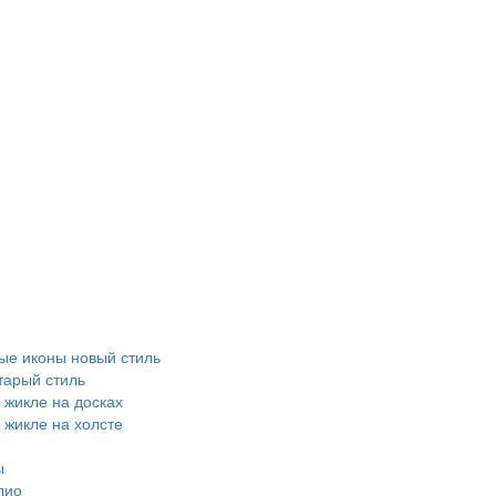
е иконы новый стиль
тарый стиль
 жикле на досках
 жикле на холсте
ы
лио