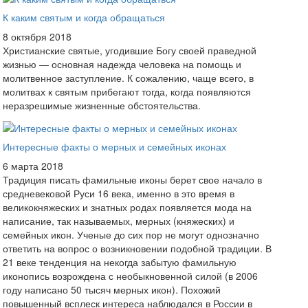
К каким святым и когда обращаться
8 октября 2018
Христианские святые, угодившие Богу своей праведной
жизнью — основная надежда человека на помощь и
молитвенное заступление. К сожалению, чаще всего, в
молитвах к святым прибегают тогда, когда появляются
неразрешимые жизненные обстоятельства.
Интересные факты о мерных и семейных иконах
6 марта 2018
Традиция писать фамильные иконы берет свое начало в
средневековой Руси 16 века, именно в это время в
великокняжеских и знатных родах появляется мода на
написание, так называемых, мерных (княжеских) и
семейных икон. Ученые до сих пор не могут однозначно
ответить на вопрос о возникновении подобной традиции. В
21 веке тенденция на некогда забытую фамильную
иконопись возрождена с необыкновенной силой (в 2006
году написано 50 тысяч мерных икон). Похожий
повышенный всплеск интереса наблюдался в России в