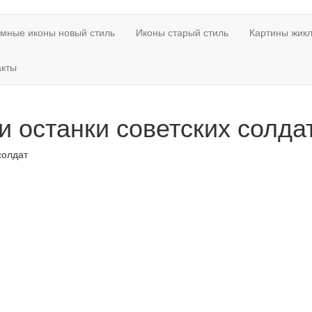
мные иконы новый стиль
Иконы старый стиль
Картины жикл
акты
и останки советских солда
солдат