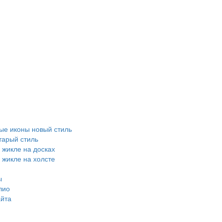
е иконы новый стиль
тарый стиль
 жикле на досках
 жикле на холсте
ы
лио
айта